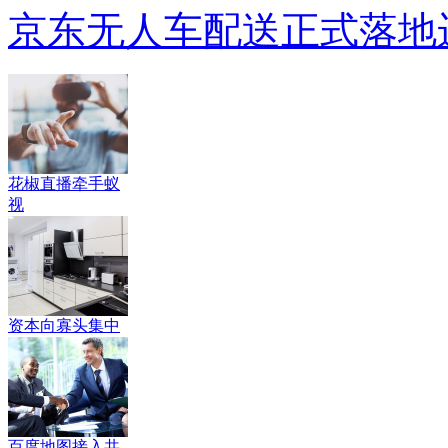
京东无人车配送正式落地
花椒直播牵手蚁
视
资本向寡头集中
百度地图接入共