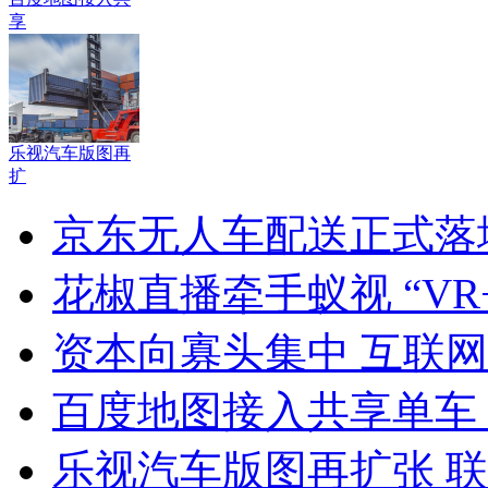
享
乐视汽车版图再
扩
京东无人车配送正式落
花椒直播牵手蚁视 “V
资本向寡头集中 互联
百度地图接入共享单车
乐视汽车版图再扩张 