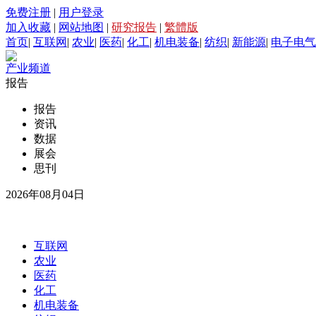
免费注册
|
用户登录
加入收藏
|
网站地图
|
研究报告
|
繁體版
首页
|
互联网
|
农业
|
医药
|
化工
|
机电装备
|
纺织
|
新能源
|
电子电气
产业频道
报告
报告
资讯
数据
展会
思刊
2026年08月04日
互联网
农业
医药
化工
机电装备