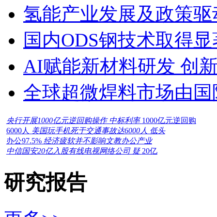
氢能产业发展及政策驱
国内ODS钢技术取得显
AI赋能新材料研发 创
全球超微焊料市场由国
央行开展1000亿元逆回购操作 中标利率
1000亿元逆回购
6000人
美国玩手机死于交通事故达6000人 低头
办公97.5%
经济疲软并不影响文教办公产业
中信国安20亿入股有线电视网络公司 疑
20亿
研究报告