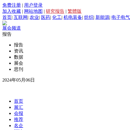
免费注册
|
用户登录
加入收藏
|
网站地图
|
研究报告
|
繁體版
首页
|
互联网
|
农业
|
医药
|
化工
|
机电装备
|
纺织
|
新能源
|
电子电气
展会频道
报告
报告
资讯
数据
展会
思刊
2024年05月06日
首页
展汇
会报
推荐
名企