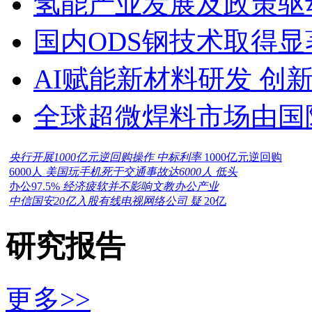
氢能产业发展及政策驱
国内ODS钢技术取得显
AI赋能新材料研发 创
全球超微焊料市场由国
央行开展1000亿元逆回购操作 中标利率
1000亿元逆回购
6000人
美国玩手机死于交通事故达6000人 低头
办公97.5%
经济疲软并不影响文教办公产业
中信国安20亿入股有线电视网络公司 疑
20亿
研究报告
更多>>