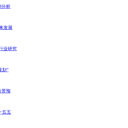
划分析
未来发展
）行业研究
规划”
前景预
十五五