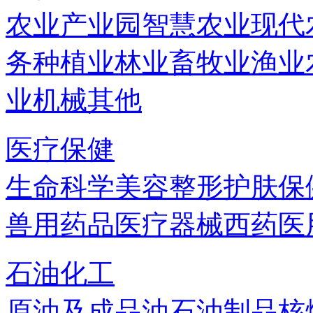
农业产业园
智慧农业
现代
务
种植业
林业
畜牧业
渔业
业机械
其他
医疗保健
生命科学
美容
整形
护肤
保
兽用药品
医疗器械
西药
医
石油化工
原油及成品油
石油制品
核