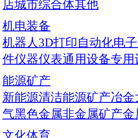
店
城市综合体
其他
机电装备
机器人
3D打印
自动化
电子
件
仪器仪表
通用设备
专用
能源矿产
新能源
清洁能源
矿产
冶金
气
黑色金属
非金属矿产
金
文化体育