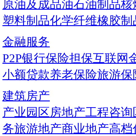
原油及成品油
石油制品
核
塑料制品
化学纤维
橡胶制
金融服务
P2P
银行
保险
担保
互联网
小额贷款
养老保险
旅游保
建筑房产
产业园区
房地产
工程咨询
务
旅游地产
商业地产
高档