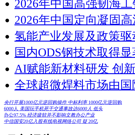
2026年中国高强韧海
2026年中国定向凝固
氢能产业发展及政策驱
国内ODS钢技术取得显
AI赋能新材料研发 创
全球超微焊料市场由国
央行开展1000亿元逆回购操作 中标利率
1000亿元逆回购
6000人
美国玩手机死于交通事故达6000人 低头
办公97.5%
经济疲软并不影响文教办公产业
中信国安20亿入股有线电视网络公司 疑
20亿