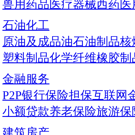
兽用药品
医疗器械
西药
医
石油化工
原油及成品油
石油制品
核
塑料制品
化学纤维
橡胶制
金融服务
P2P
银行
保险
担保
互联网
小额贷款
养老保险
旅游保
建筑房产