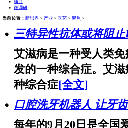
项目
微调研
当前位置：
新思界
>
产业
>
医药
>
聚焦
>
三特异性抗体或将阻止H
艾滋病是一种受人类免
发的一种综合症。艾滋
种综合症
[全文]
口腔洗牙机器人 让牙
每年的9月20日是全