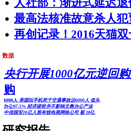
人社部：渐进式延迟退
最高法核准故意杀人犯
再创记录！2016天猫双
数据
央行开展1000亿元逆回
购
6000人
美国玩手机死于交通事故达6000人 低头
办公97.5%
经济疲软并不影响文教办公产业
中信国安20亿入股有线电视网络公司 疑
20亿
研究报告