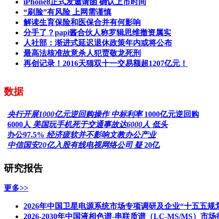
iPhone8正式发邀请函 确认上市时间
“刷脸”有风险 上网需谨慎
解读生育保险和医保合并有何影响
分手了？papi酱合伙人称罗辑思维撤资属实
人社部：渐进式延迟退休政策年内或将公布
最高法核准故意杀人犯贾敬龙死刑
再创记录！2016天猫双十一交易额超1207亿元！
数据
央行开展1000亿元逆回购操作 中标利率
1000亿元逆回购
6000人
美国玩手机死于交通事故达6000人 低头
办公97.5%
经济疲软并不影响文教办公产业
中信国安20亿入股有线电视网络公司 疑
20亿
研究报告
更多>>
2026年中国卫星电源系统市场专项调研及企业“十五五规
2026-2030年中国液相色谱-串联质谱（LC-MS/MS