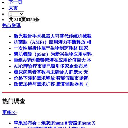
下一页
末页
共
318
页
6350
条
热点资讯
激光截骨手术机器人可替代传统机械截
抗菌肽（AMPs）应用潜力不断释放 相
一次性层析柱属于生物制药耗材 国家
聚肌氨酸（pSar）为新兴生物医用材料
重组A型肉毒毒素潜在应用价值巨大 本
AI心理诊疗市场已吸引多家企业布局
糖尿病患者基数与未确诊人群庞大 无
价格下降和需求释放 智能假肢市场普
政策加持与需求扩容 康复辅助器具（
热门调查
更多>>
苹果发布会：炮灰iPhone 8 套路iPhone X