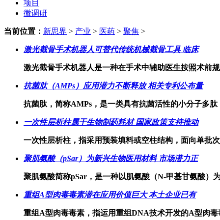
项目
微调研
当前位置：
新思界
>
产业
>
医药
>
聚焦
>
激光截骨手术机器人可替代传统机械截骨工具 临床
激光截骨手术机器人是一种在手术中辅助医生按照术前规
抗菌肽（AMPs）应用潜力不断释放 相关专利公布量
抗菌肽，简称AMPs，是一类具有抗菌活性的小分子多肽，
一次性层析柱属于生物制药耗材 国家政策支持推动
一次性层析柱，指采用预装填料或空柱结构，面向单批次
聚肌氨酸（pSar）为新兴生物医用材料 市场潜力正
聚肌氨酸简称pSar，是一种以肌氨酸（N-甲基甘氨酸
重组A型肉毒毒素潜在应用价值巨大 本土企业已有
重组A型肉毒毒素，指运用重组DNA技术开发的A型肉