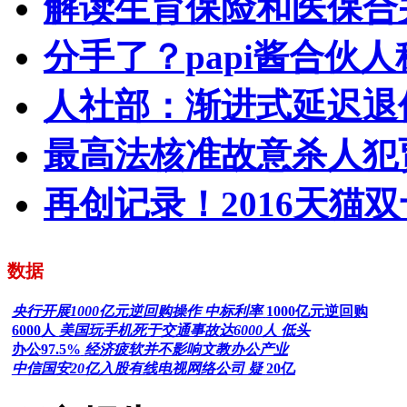
解读生育保险和医保合
分手了？papi酱合伙
人社部：渐进式延迟退
最高法核准故意杀人犯
再创记录！2016天猫双
数据
央行开展1000亿元逆回购操作 中标利率
1000亿元逆回购
6000人
美国玩手机死于交通事故达6000人 低头
办公97.5%
经济疲软并不影响文教办公产业
中信国安20亿入股有线电视网络公司 疑
20亿