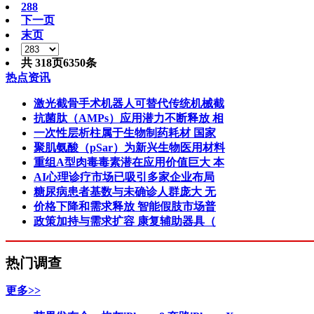
288
下一页
末页
共
318
页
6350
条
热点资讯
激光截骨手术机器人可替代传统机械截
抗菌肽（AMPs）应用潜力不断释放 相
一次性层析柱属于生物制药耗材 国家
聚肌氨酸（pSar）为新兴生物医用材料
重组A型肉毒毒素潜在应用价值巨大 本
AI心理诊疗市场已吸引多家企业布局
糖尿病患者基数与未确诊人群庞大 无
价格下降和需求释放 智能假肢市场普
政策加持与需求扩容 康复辅助器具（
热门调查
更多>>