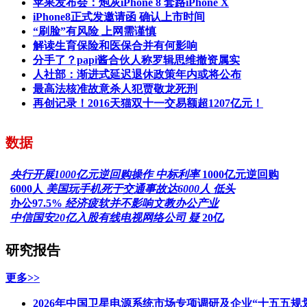
苹果发布会：炮灰iPhone 8 套路iPhone X
iPhone8正式发邀请函 确认上市时间
“刷脸”有风险 上网需谨慎
解读生育保险和医保合并有何影响
分手了？papi酱合伙人称罗辑思维撤资属实
人社部：渐进式延迟退休政策年内或将公布
最高法核准故意杀人犯贾敬龙死刑
再创记录！2016天猫双十一交易额超1207亿元！
数据
央行开展1000亿元逆回购操作 中标利率
1000亿元逆回购
6000人
美国玩手机死于交通事故达6000人 低头
办公97.5%
经济疲软并不影响文教办公产业
中信国安20亿入股有线电视网络公司 疑
20亿
研究报告
更多>>
2026年中国卫星电源系统市场专项调研及企业“十五五规