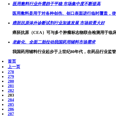
医用敷料行业外需趋于平稳 市场集中度不断提高
医用敷料是用于对各种创伤、创口表面进行临时覆盖，使
癌胚抗原体外诊断试剂行业加速发展 市场前景大好
癌胚抗原（CEA）可与多个肿瘤标志物联合检测用于临
老龄化、全面二胎拉动我国药用辅料市场需求
我国药用辅料行业起步于上世纪80年代，在药品行业监
首页
上一页
278
279
280
281
282
283
284
285
286
287