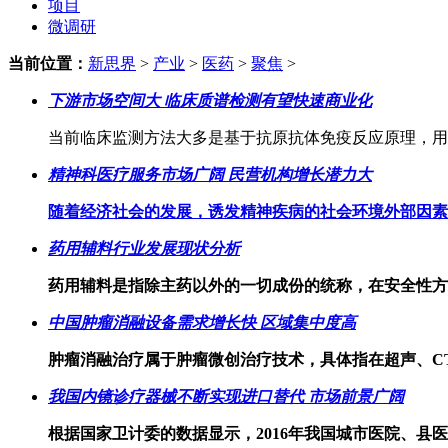
项目
微调研
当前位置：
新思界
>
产业
>
医药
>
聚焦
>
下游市场空间大 临床质谱检测有望快速商业化
当前临床监测方法大多是基于抗原抗体免疫反应原理，用
精神科医疗服务市场广阔 民营机构增长潜力大
随着经济社会的发展，诱发精神疾病的社会环境外部因素
药用辅料行业发展现状分析
药用辅料是指除主药以外的一切成份的统称，在安全性方
中国肿瘤消融设备需求增长快 区域集中度高
肿瘤消融治疗属于肿瘤微创治疗技术，具体指在超声、C
我国内镜诊疗器械不断实现进口替代 市场前景广阔
根据国家卫计委的数据显示，2016年我国城市医院、县医院