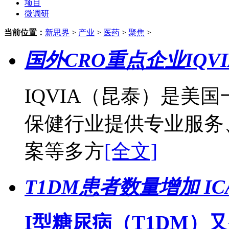
项目
微调研
当前位置：
新思界
>
产业
>
医药
>
聚焦
>
国外CRO重点企业IQV
IQVIA（昆泰）是美
保健行业提供专业服务
案等多方
[全文]
T1DM患者数量增加 
I型糖尿病（T1DM）