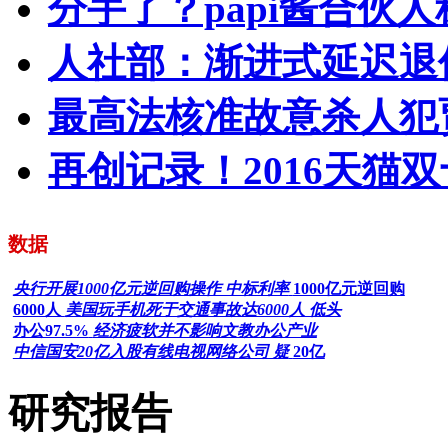
分手了？papi酱合伙
人社部：渐进式延迟退
最高法核准故意杀人犯
再创记录！2016天猫双
数据
央行开展1000亿元逆回购操作 中标利率
1000亿元逆回购
6000人
美国玩手机死于交通事故达6000人 低头
办公97.5%
经济疲软并不影响文教办公产业
中信国安20亿入股有线电视网络公司 疑
20亿
研究报告