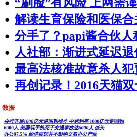
“刷脸”有风险 上网需
解读生育保险和医保合
分手了？papi酱合伙
人社部：渐进式延迟退
最高法核准故意杀人犯
再创记录！2016天猫双
数据
央行开展1000亿元逆回购操作 中标利率
1000亿元逆回购
6000人
美国玩手机死于交通事故达6000人 低头
办公97.5%
经济疲软并不影响文教办公产业