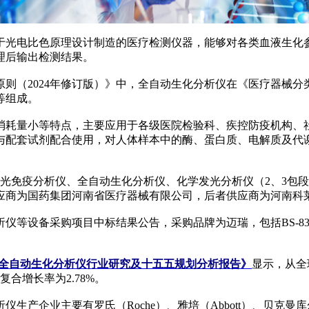
光电比色原理设计制造的医疗检测仪器，能够对各类血液生化参
理后输出检测结果。
024年修订版）》中，全自动生化分析仪在《医疗器械分类目录》
等组成。
耗量小等特点，主要应用于各级医院检验科、疾控防疫机构、社
过与配套试剂配合使用，对人体样本中的酶、蛋白质、电解质及代
光免疫分析仪、全自动生化分析仪、化学发光分析仪（2、3包段
者供应商为国药集团河南省医疗器械有限公司，后者供应商为河南科
备采购项目中标结果公告，采购品牌为迈瑞，包括BS-830及B
及中国全自动生化分析仪行业研究及十五五规划分析报告》
显示，从全
年复合增长率为2.78%。
主要有罗氏（Roche）、雅培（Abbott）、贝克曼库尔特（Beckma