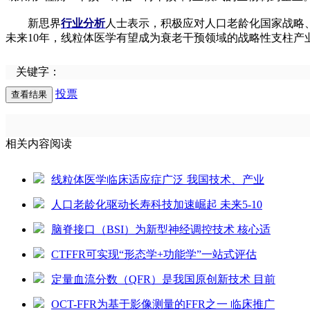
新思界
行业分析
人士表示，积极应对人口老龄化国家战略
未来10年，线粒体医学有望成为衰老干预领域的战略性支柱产
关键字：
投票
相关内容阅读
线粒体医学临床适应症广泛 我国技术、产业
人口老龄化驱动长寿科技加速崛起 未来5-10
脑脊接口（BSI）为新型神经调控技术 核心适
CTFFR可实现“形态学+功能学”一站式评估
定量血流分数（QFR）是我国原创新技术 目前
OCT-FFR为基于影像测量的FFR之一 临床推广