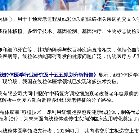
核心，用于干预衰老进程及线粒体功能障碍相关疾病的交叉医
粒体移植、多组学技术、基因检测、基因治疗、生物标志物检测
。
和细胞死亡等，其功能障碍与数百种疾病直接相关，包括心血管
关疾病等。线粒体功能障碍引发的健康问题广泛，传统医疗方式
及中国线粒体医学行业研究及十五五规划分析报告》
显示，线粒体医学
。现阶段，我国在线粒体医学领域已实现诸多技术突破。
限公司共同申报的“中药复方调控细胞衰老改善老年糖尿病的分子
统解析中药复方靶向调控多组织衰老特征的分子路径。
粒体胶囊”移植技术，即利用红细胞膜包裹健康线粒体，制备“线
移植和治疗，为未来面向线粒体遗传性疾病的临床应用转化奠定了
粒体医学领域先行者，2026年1月，其向港交所主板递交上
。