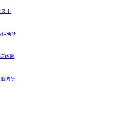
究及十
现状综合研
资策略建
深度调研