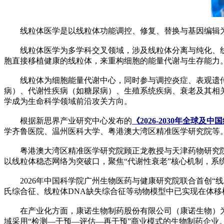
线粒体医学是以线粒体功能调控、修复、替换与基因编辑为
线粒体医学为多学科交叉领域，涉及线粒体分离与纯化、线
胞直接移植健康的线粒体，来重构细胞的能量代谢与生存能力
线粒体为细胞能量代谢中心，同时参与调控炎症、表观遗传
病）、代谢性疾病（如糖尿病）、生殖系统疾病、衰老及其相
学成为生命科学领域前沿攻关方向。
根据新思界产业研究中心发布的
《2026-2030年全球
学齐鲁医院、温州医科大学、粤港澳大湾区精准医学研究院等
粤港澳大湾区精准医学研究院顾正龙教授与天津药物研究院有
以线粒体稳态网络为突破口，聚焦“代谢性衰老”核心机制，系
2026年中国科学院广州生物医药与健康研究院联合首创“线
氏综合征、线粒体DNA缺失综合征等动物模型中已实现在体
在产业化方面，康诺生物制药股份有限公司（康诺生物）为线
域采用“检测—干预—评估—再干预”商业模式的生物制药企业