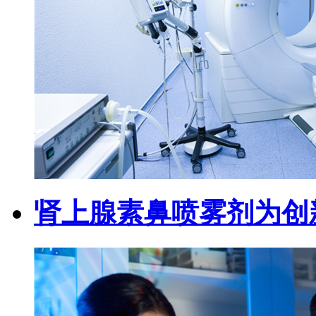
肾上腺素鼻喷雾剂为创