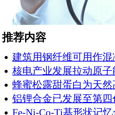
推荐内容
建筑用钢纤维可用作混
核电产业发展拉动原子
蜂蜜松露甜蛋白为天然
铝锂合金已发展至第四
Fe-Ni-Co-Ti基形