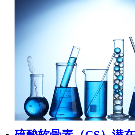
硫酸软骨素（CS）潜在