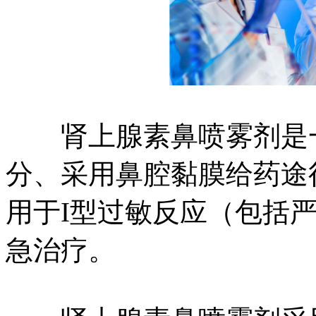
肾上腺素鼻喷雾剂是一
分、采用鼻腔黏膜给药途
用于I型过敏反应（包括
急治疗。