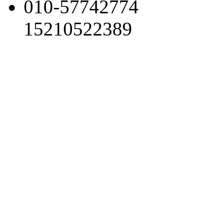
010-57742774
15210522389