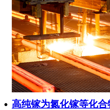
高纯镓为氮化镓等化合