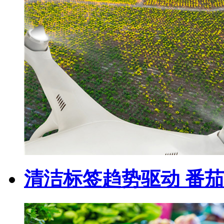
清洁标签趋势驱动 番