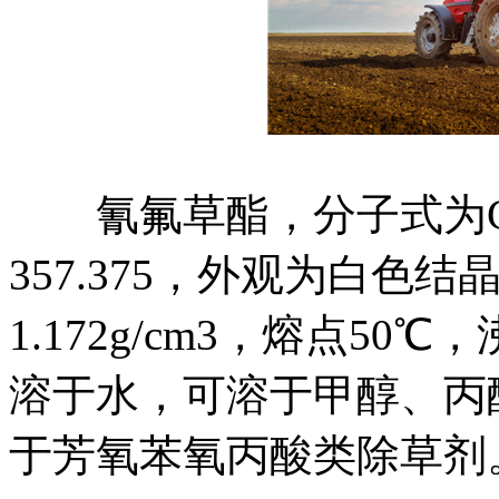
氰氟草酯，分子式为C20
357.375，外观为白色
1.172g/cm3，熔点50
溶于水，可溶于甲醇、丙
于芳氧苯氧丙酸类除草剂