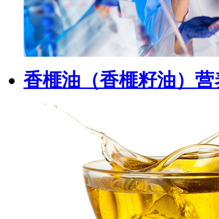
香榧油（香榧籽油）营