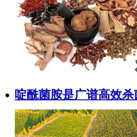
啶酰菌胺是广谱高效杀