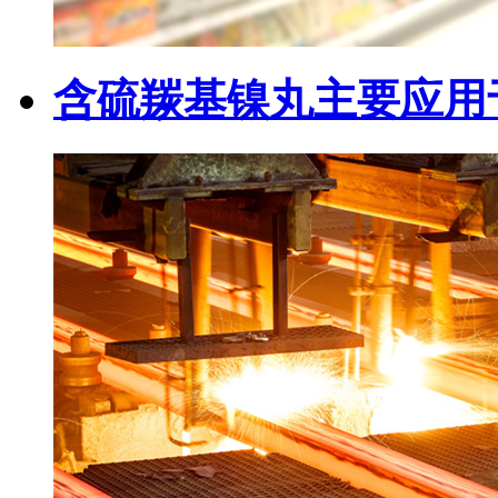
含硫羰基镍丸主要应用