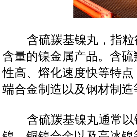
含硫羰基镍丸，指粒径为
含量的镍金属产品。含硫
性高、熔化速度快等特点
端合金制造以及钢材制造
含硫羰基镍丸通常以镍
镍、铜镍合金以及高冰镍