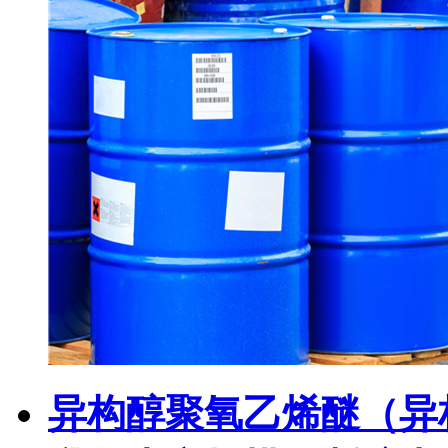
异构醇聚氧乙烯醚（异