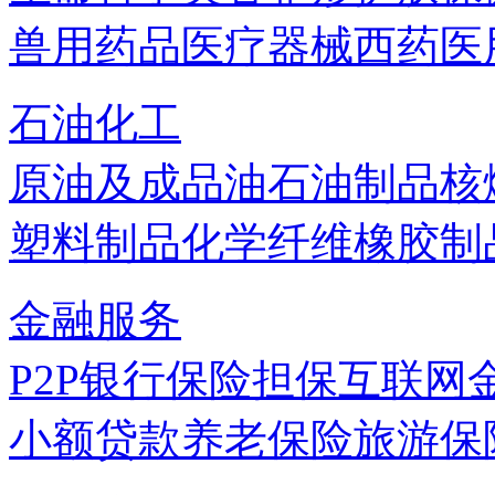
兽用药品
医疗器械
西药
医
石油化工
原油及成品油
石油制品
核
塑料制品
化学纤维
橡胶制
金融服务
P2P
银行
保险
担保
互联网
小额贷款
养老保险
旅游保