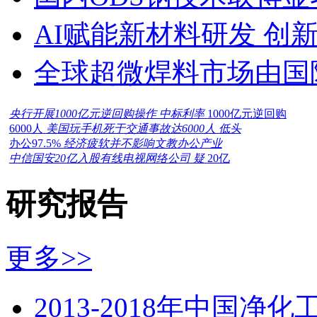
AI赋能新材料研发 创
全球超微焊料市场由国
央行开展1000亿元逆回购操作 中标利率
1000亿元逆回购
6000人
美国玩手机死于交通事故达6000人 低头
办公97.5%
经济疲软并不影响文教办公产业
中信国安20亿入股有线电视网络公司 疑
20亿
研究报告
更多>>
2013-2018年中国