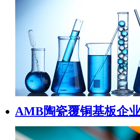
AMB陶瓷覆铜基板企