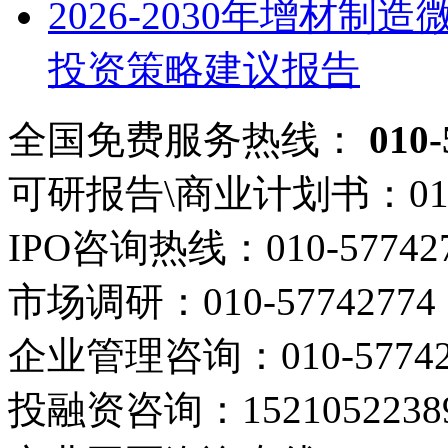
2026-2030年增材
投资策略建议报告
全国免费服务热线：
010-
可研报告\商业计划书：
01
IPO咨询热线：
010-57742
市场调研：
010-57742774
企业管理咨询：
010-5774
投融资咨询：
1521052238