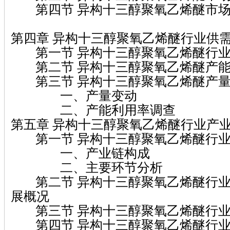
第四节 异构十三醇聚氧乙烯醚市场
第四章 异构十三醇聚氧乙烯醚行业供
第一节 异构十三醇聚氧乙烯醚行业
第二节 异构十三醇聚氧乙烯醚产能
第三节 异构十三醇聚氧乙烯醚产量
一、产量变动
二、产能利用率调查
第五章 异构十三醇聚氧乙烯醚行业产
第一节 异构十三醇聚氧乙烯醚行业
一、产业链构成
二、主要环节分析
第二节 异构十三醇聚氧乙烯醚行业
展概况
第三节 异构十三醇聚氧乙烯醚行业
第四节 异构十三醇聚氧乙烯醚行业