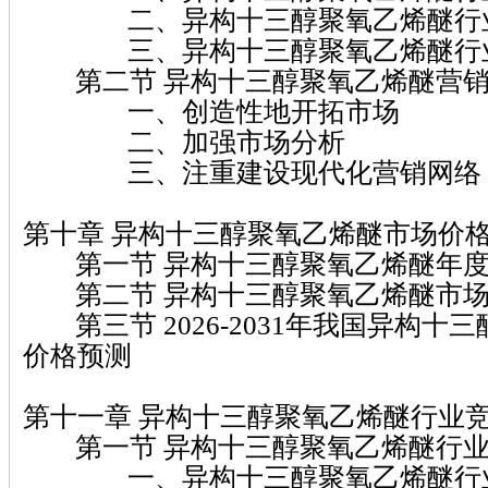
二、异构十三醇聚氧乙烯醚行业
三、异构十三醇聚氧乙烯醚行业
第二节 异构十三醇聚氧乙烯醚营销
一、创造性地开拓市场
二、加强市场分析
三、注重建设现代化营销网络
第十章 异构十三醇聚氧乙烯醚市场价
第一节 异构十三醇聚氧乙烯醚年度
第二节 异构十三醇聚氧乙烯醚市场
第三节 2026-2031年我国异构十
价格预测
第十一章 异构十三醇聚氧乙烯醚行业
第一节 异构十三醇聚氧乙烯醚行业
一、异构十三醇聚氧乙烯醚行业