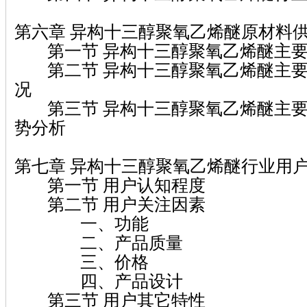
第六章 异构十三醇聚氧乙烯醚原材料
第一节 异构十三醇聚氧乙烯醚主要
第二节 异构十三醇聚氧乙烯醚主要
况
第三节 异构十三醇聚氧乙烯醚主要
势分析
第七章 异构十三醇聚氧乙烯醚行业用
第一节 用户认知程度
第二节 用户关注因素
一、功能
二、产品质量
三、价格
四、产品设计
第三节 用户其它特性