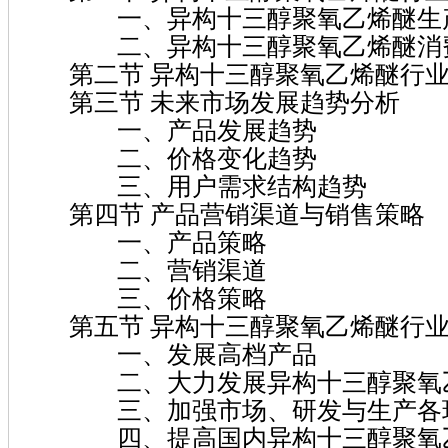
一、异构十三醇聚氧乙烯醚生产
二、异构十三醇聚氧乙烯醚消费
第二节 异构十三醇聚氧乙烯醚行业
第三节 未来市场发展趋势分析
一、产品发展趋势
二、价格变化趋势
三、用户需求结构趋势
第四节 产品营销渠道与销售策略
一、产品策略
二、营销渠道
三、价格策略
第五节 异构十三醇聚氧乙烯醚行业
一、发展高档产品
二、大力发展异构十三醇聚氧乙
三、加强市场、研发与生产各环
四、提高国内异构十三醇聚氧乙