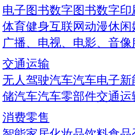
电子图书
数字图书
数字印
体育健身
互联网
动漫
休闲
广播、电视、电影、音像
交通运输
无人驾驶汽车
汽车电子
新
储
汽车
汽车零部件
交通运
消费零售
智能家居
化妆品
饮料
食品