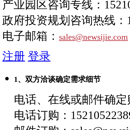
产业园区咨询专线：
1521
政府投资规划咨询热线：
电子邮箱：
sales@newsijie.com
注册
登录
1、双方洽谈确定需求细节
电话、在线或邮件确定
电话订购：1521052238