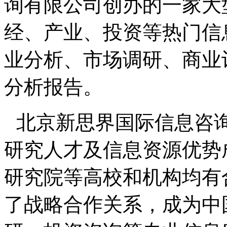
询有限公司创办的一家大
经、产业、投资等热门信
业分析、市场调研、商业
分析报告。
北京新思界国际信息咨
研究人才及信息资源优势
研究院等高校和机构均有
了战略合作关系，成为中