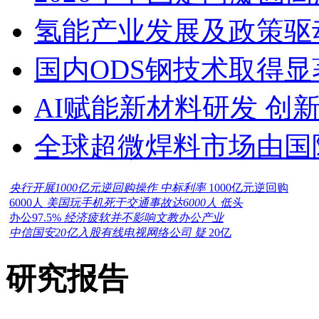
氢能产业发展及政策驱
国内ODS钢技术取得显
AI赋能新材料研发 创
全球超微焊料市场由国
央行开展1000亿元逆回购操作 中标利率
1000亿元逆回购
6000人
美国玩手机死于交通事故达6000人 低头
办公97.5%
经济疲软并不影响文教办公产业
中信国安20亿入股有线电视网络公司 疑
20亿
研究报告