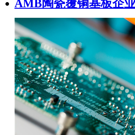
AMB陶瓷覆铜基板企