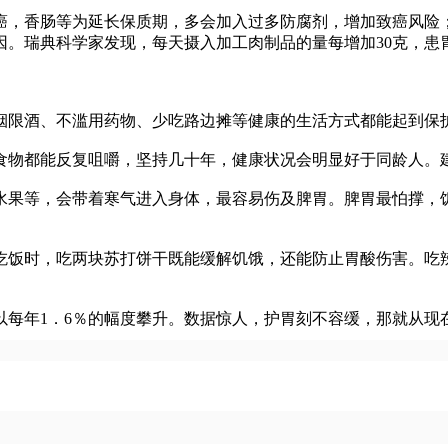
，香肠等为延长保质期，多会加入过多防腐剂，增加致癌风险；
瑞典科学家发现，每天摄入加工肉制品的量每增加30克，患胃癌
限酒、不滥用药物、少吃路边摊等健康的生活方式都能起到保护
都能反复咀嚼，坚持几十年，健康状况会明显好于同龄人。建
果等，会带着寒气进入身体，最容易伤及脾胃。脾胃最怕撑，饥
饭时，吃两块苏打饼干既能缓解饥饿，还能防止胃酸伤害。吃辣
以每年1．6％的幅度攀升。数据惊人，护胃刻不容缓，那就从现