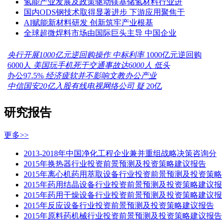
氢能产业发展及政策驱动镁基储氢材料行业进
国内ODS钢技术取得显著进步 下游应用聚焦于
AI赋能新材料研发 创新筑牢产业根基
全球超微焊料市场由国际巨头主导 中国企业
央行开展1000亿元逆回购操作 中标利率
1000亿元逆回购
6000人
美国玩手机死于交通事故达6000人 低头
办公97.5%
经济疲软并不影响文教办公产业
中信国安20亿入股有线电视网络公司 疑
20亿
研究报告
更多>>
2013-2018年中国净化工程企业兼并重组战略决策咨询分
2015年换热器行业投资前景预测及投资策略建议报告
2015年离心机药用萃取设备行业投资前景预测及投资策略
2015年药用结晶设备行业投资前景预测及投资策略建议报
2015年药用干燥设备行业投资前景预测及投资策略建议报
2015年反应设备行业投资前景预测及投资策略建议报告
2015年原料药机械行业投资前景预测及投资策略建议报告