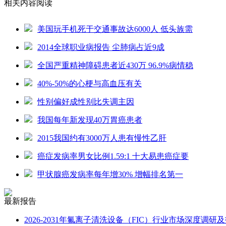
相关内容阅读
美国玩手机死于交通事故达6000人 低头族需
2014全球职业病报告 尘肺病占近9成
全国严重精神障碍患者近430万 96.9%病情稳
40%-50%的心梗与高血压有关
性别偏好成性别比失调主因
我国每年新发现40万胃癌患者
2015我国约有3000万人患有慢性乙肝
癌症发病率男女比例1.59:1 十大易患癌症要
甲状腺癌发病率每年增30% 增幅排名第一
最新报告
2026-2031年氟离子清洗设备（FIC）行业市场深度调研