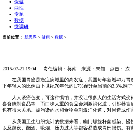
保健
两性
专题
数据
微调研
当前位置：
新思界
>
健康
>
数据
>
2015-07-21 19:04 责任编辑：莫南 来源：未知 点击：
次
在我国胃癌是癌症病域里的高发症，我国每年新增40万胃癌患
下年轻人的比例由卜世纪70年代的1.7%蹿升至当前的3.3%,翻
人人谈癌色变，可这种惧怕，并没让很多人的生活方式变得
喜食腌制食品等，而口味太重的食品会刺激消化道，引起器官
也有很大关系。被污染的水和食物会刺激消化道，对胃造成伤
从我国卫生组织统计的数据来看，幽门螺旋杆菌感染、慢性
以及熬夜、酗酒、吸烟、压力过大等都容易造成胃部损伤。有调查