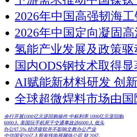
2026年中国高强韧海
2026年中国定向凝固
氢能产业发展及政策驱
国内ODS钢技术取得显
AI赋能新材料研发 创
全球超微焊料市场由国
央行开展1000亿元逆回购操作 中标利率
1000亿元逆回购
6000人
美国玩手机死于交通事故达6000人 低头
办公97.5%
经济疲软并不影响文教办公产业
中信国安20亿入股有线电视网络公司 疑
20亿