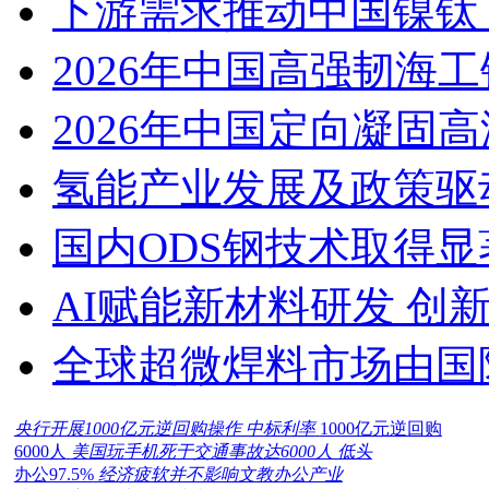
下游需求推动中国镍钛（
2026年中国高强韧海
2026年中国定向凝固
氢能产业发展及政策驱
国内ODS钢技术取得显
AI赋能新材料研发 创
全球超微焊料市场由国
央行开展1000亿元逆回购操作 中标利率
1000亿元逆回购
6000人
美国玩手机死于交通事故达6000人 低头
办公97.5%
经济疲软并不影响文教办公产业