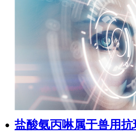
盐酸氨丙啉属于兽用抗