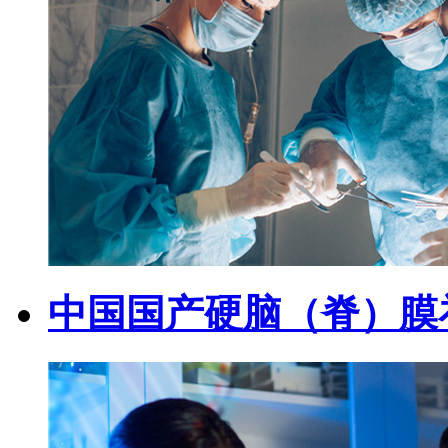
中国国产硬脑（脊）膜