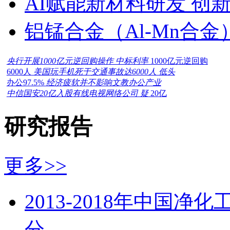
AI赋能新材料研发 创
铝锰合金（Al-Mn合
央行开展1000亿元逆回购操作 中标利率
1000亿元逆回购
6000人
美国玩手机死于交通事故达6000人 低头
办公97.5%
经济疲软并不影响文教办公产业
中信国安20亿入股有线电视网络公司 疑
20亿
研究报告
更多>>
2013-2018年中国
分