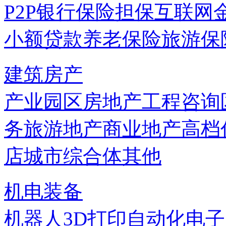
P2P
银行
保险
担保
互联网
小额贷款
养老保险
旅游保
建筑房产
产业园区
房地产
工程咨询
务
旅游地产
商业地产
高档
店
城市综合体
其他
机电装备
机器人
3D打印
自动化
电子