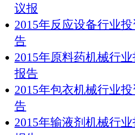
议报
2015年反应设备行业
告
2015年原料药机械行
报告
2015年包衣机械行业
告
2015年输液剂机械行