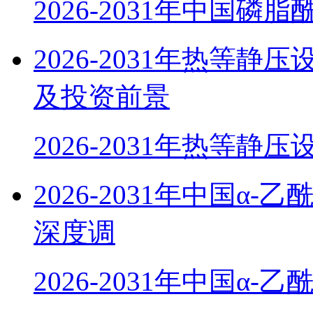
2026-2031年中国磷
2026-2031年热等
及投资前景
2026-2031年热等静压
2026-2031年中国α-
深度调
2026-2031年中国α-乙酰