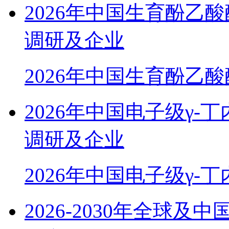
2026年中国生育酚乙
调研及企业
2026年中国生育酚乙
2026年中国电子级γ-
调研及企业
2026年中国电子级γ-
2026-2030年全球