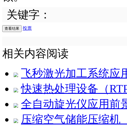
关键字：
投票
相关内容阅读
飞秒激光加工系统应
快速热处理设备（RT
全自动旋光仪应用前
压缩空气储能压缩机（