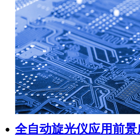
全自动旋光仪应用前景