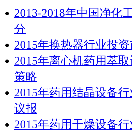
2013-2018年中国
分
2015年换热器行业投
2015年离心机药用萃
策略
2015年药用结晶设备
议报
2015年药用干燥设备