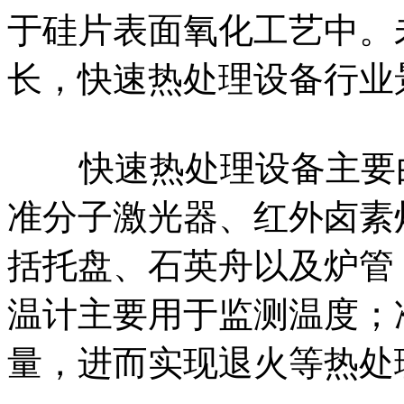
于硅片表面氧化工艺中。
长，快速热处理设备行业
快速热处理设备主要由
准分子激光器、红外卤素
括托盘、石英舟以及炉管
温计主要用于监测温度；
量，进而实现退火等热处