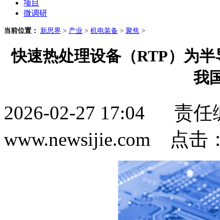
项目
微调研
当前位置：
新思界
>
产业
>
机电装备
>
聚焦
>
快速热处理设备（RTP）为半
我
2026-02-27 17:0
www.newsijie.com 点