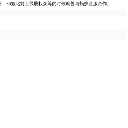
，36氪此前上线股权众筹的时候就曾与蚂蚁金服合作。