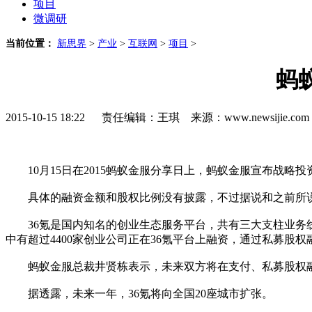
项目
微调研
当前位置：
新思界
>
产业
>
互联网
>
项目
>
蚂
2015-10-15 18:22 责任编辑：王琪 来源：www.newsijie.
10月15日在2015蚂蚁金服分享日上，蚂蚁金服宣布战略
具体的融资金额和股权比例没有披露，不过据说和之前所说的
36氪是国内知名的创业生态服务平台，共有三大支柱业务线，即
中有超过4400家创业公司正在36氪平台上融资，通过私募股
蚂蚁金服总裁井贤栋表示，未来双方将在支付、私募股权融
据透露，未来一年，36氪将向全国20座城市扩张。