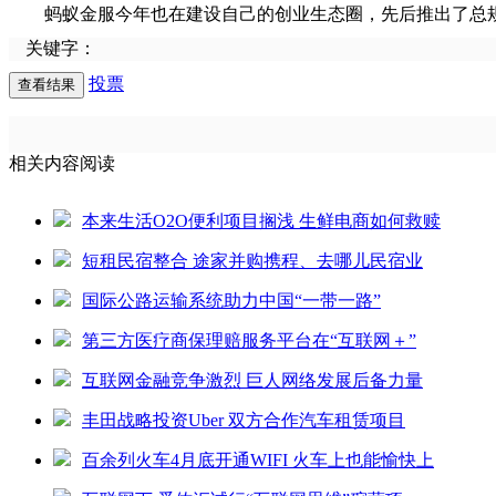
蚂蚁金服今年也在建设自己的创业生态圈，先后推出了总规模
关键字：
投票
相关内容阅读
本来生活O2O便利项目搁浅 生鲜电商如何救赎
短租民宿整合 途家并购携程、去哪儿民宿业
国际公路运输系统助力中国“一带一路”
第三方医疗商保理赔服务平台在“互联网＋”
互联网金融竞争激烈 巨人网络发展后备力量
丰田战略投资Uber 双方合作汽车租赁项目
百余列火车4月底开通WIFI 火车上也能愉快上