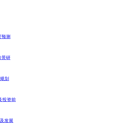
景预测
前景研
五规划
研及投资前
研及发展