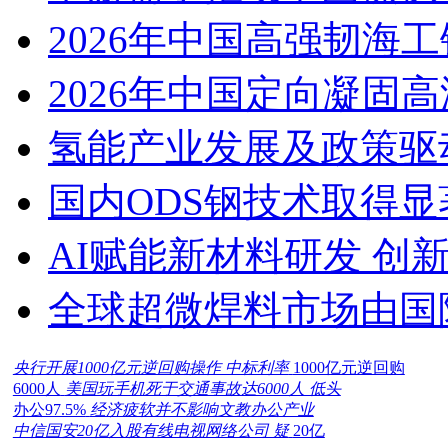
2026年中国高强韧海
2026年中国定向凝固
氢能产业发展及政策驱
国内ODS钢技术取得显
AI赋能新材料研发 创
全球超微焊料市场由国
央行开展1000亿元逆回购操作 中标利率
1000亿元逆回购
6000人
美国玩手机死于交通事故达6000人 低头
办公97.5%
经济疲软并不影响文教办公产业
中信国安20亿入股有线电视网络公司 疑
20亿