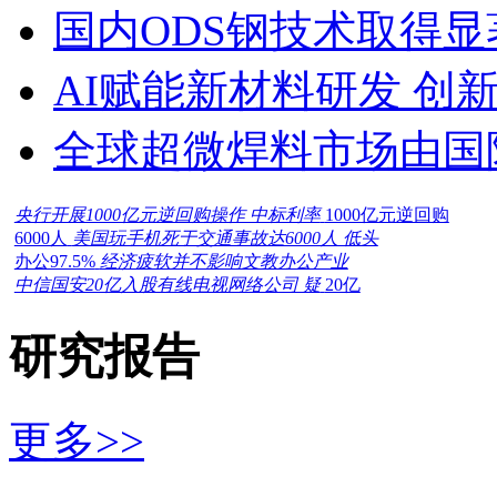
国内ODS钢技术取得显
AI赋能新材料研发 创
全球超微焊料市场由国
央行开展1000亿元逆回购操作 中标利率
1000亿元逆回购
6000人
美国玩手机死于交通事故达6000人 低头
办公97.5%
经济疲软并不影响文教办公产业
中信国安20亿入股有线电视网络公司 疑
20亿
研究报告
更多>>