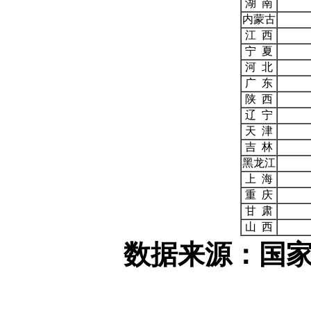
湖 南
内蒙古
江 西
宁 夏
河 北
广 东
陕 西
辽 宁
天 津
吉 林
黑龙江
上 海
重 庆
甘 肃
山 西
数据来源：国