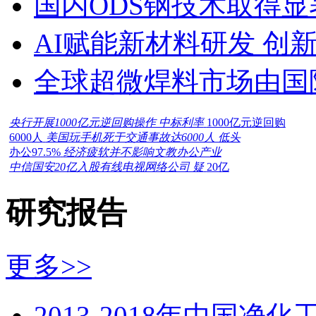
国内ODS钢技术取得显
AI赋能新材料研发 创
全球超微焊料市场由国
央行开展1000亿元逆回购操作 中标利率
1000亿元逆回购
6000人
美国玩手机死于交通事故达6000人 低头
办公97.5%
经济疲软并不影响文教办公产业
中信国安20亿入股有线电视网络公司 疑
20亿
研究报告
更多>>
2013-2018年中国