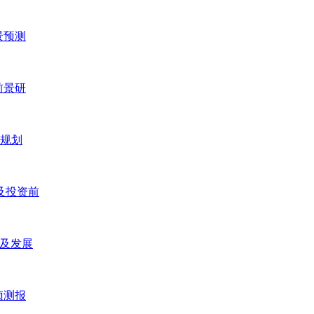
景预测
前景研
五规划
研及投资前
研及发展
预测报