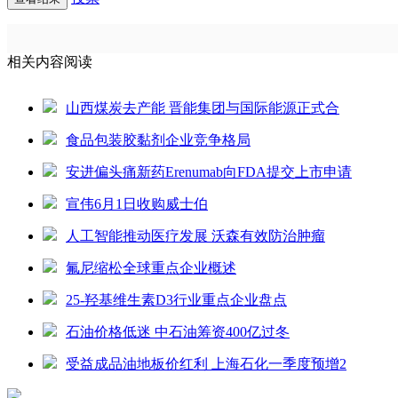
相关内容阅读
山西煤炭去产能 晋能集团与国际能源正式合
食品包装胶黏剂企业竞争格局
安进偏头痛新药Erenumab向FDA提交上市申请
宣伟6月1日收购威士伯
人工智能推动医疗发展 沃森有效防治肿瘤
氟尼缩松全球重点企业概述
25-羟基维生素D3行业重点企业盘点
石油价格低迷 中石油筹资400亿过冬
受益成品油地板价红利 上海石化一季度预增2