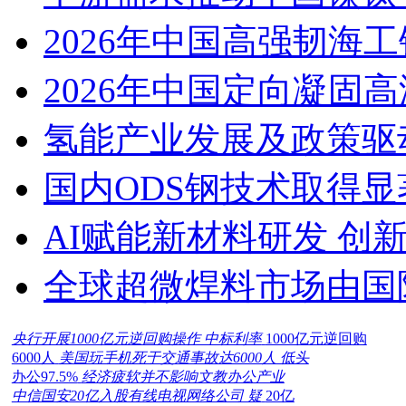
2026年中国高强韧海
2026年中国定向凝固
氢能产业发展及政策驱
国内ODS钢技术取得显
AI赋能新材料研发 创
全球超微焊料市场由国
央行开展1000亿元逆回购操作 中标利率
1000亿元逆回购
6000人
美国玩手机死于交通事故达6000人 低头
办公97.5%
经济疲软并不影响文教办公产业
中信国安20亿入股有线电视网络公司 疑
20亿