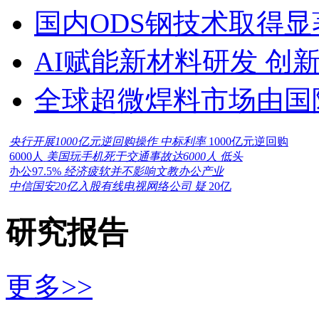
国内ODS钢技术取得显
AI赋能新材料研发 创
全球超微焊料市场由国
央行开展1000亿元逆回购操作 中标利率
1000亿元逆回购
6000人
美国玩手机死于交通事故达6000人 低头
办公97.5%
经济疲软并不影响文教办公产业
中信国安20亿入股有线电视网络公司 疑
20亿
研究报告
更多>>