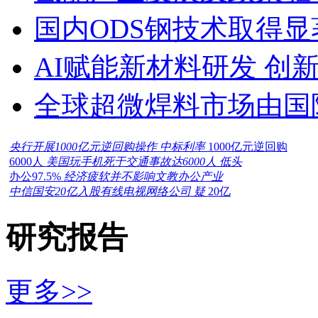
国内ODS钢技术取得显
AI赋能新材料研发 创
全球超微焊料市场由国
央行开展1000亿元逆回购操作 中标利率
1000亿元逆回购
6000人
美国玩手机死于交通事故达6000人 低头
办公97.5%
经济疲软并不影响文教办公产业
中信国安20亿入股有线电视网络公司 疑
20亿
研究报告
更多>>