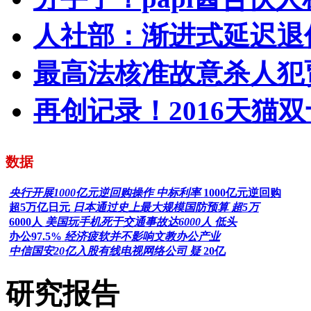
人社部：渐进式延迟退
最高法核准故意杀人犯
再创记录！2016天猫双
数据
央行开展1000亿元逆回购操作 中标利率
1000亿元逆回购
超5万亿日元
日本通过史上最大规模国防预算 超5万
6000人
美国玩手机死于交通事故达6000人 低头
办公97.5%
经济疲软并不影响文教办公产业
中信国安20亿入股有线电视网络公司 疑
20亿
研究报告