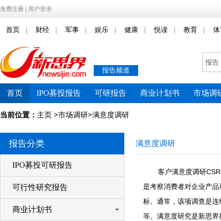
免费注册
|
用户登录
|
|
|
|
|
|
|
首页
财经
军事
娱乐
健康
悦读
教育
体
报告
报告频道
首页
IPO募投报告
可研报告
商业计划书
市场调
当前位置：
>
>
主页
市场调研
满意度调研
报告分类
满意度调研
IPO募投可研报告
客户满意度调研CSR(C
是考察消费者对企业产品
可行性研究报告
标。通常，该项调查是连
商业计划书
等。满意度研究是新思界