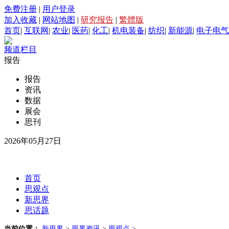
免费注册
|
用户登录
加入收藏
|
网站地图
|
研究报告
|
繁體版
首页
|
互联网
|
农业
|
医药
|
化工
|
机电装备
|
纺织
|
新能源
|
电子电气
频道栏目
报告
报告
资讯
数据
展会
思刊
2026年05月27日
首页
思观点
新思界
思话题
当前位置：
新思界
>
思界资讯
>
思观点
>