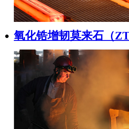
氧化锆增韧莫来石（Z