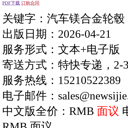
PDF下载
订购合同
关键字：汽车镁合金轮毂
出版日期：2026-04-21
服务形式：文本+电子版
寄送方式：特快专递，2-
服务热线：15210522389
电子邮件：sales@newsijie
中文版全价：RMB
面议
RMB
面议