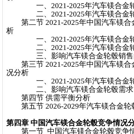
一、2021-2025年汽车镁合金
二、2021-2025年汽车镁合金
第二节 2021-2025年中国汽车镁
析
一、2021-2025年汽车镁合金
二、2021-2025年汽车镁合金
三、影响汽车镁合金轮毂销售
第三节 2021-2025年中国汽车镁
况分析
一、2021-2025年汽车镁合金
二、影响汽车镁合金轮毂需求
第四节 供需平衡分析
第五节 2026-2029年汽车镁合金
第四章 中国汽车镁合金轮毂竞争情况
第一节 中国汽车镁合金轮毂竞争