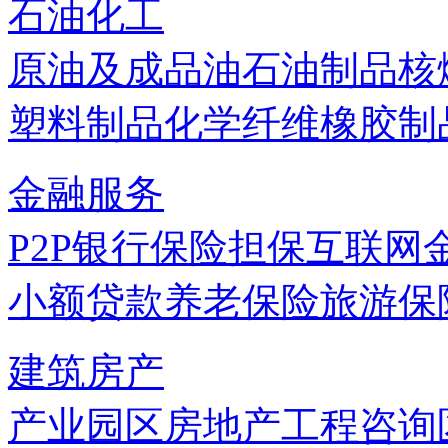
石油化工
原油及成品油
石油制品
核
塑料制品
化学纤维
橡胶制
金融服务
P2P
银行
保险
担保
互联网
小额贷款
养老保险
旅游保
建筑房产
产业园区
房地产
工程咨询