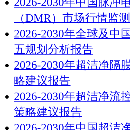
2026-2030年中国
（DMR）市场行情监
2026-2030年全球
五规划分析报告
2026-2030年超洁
略建议报告
2026-2030年超洁
策略建议报告
2026-2030年中国