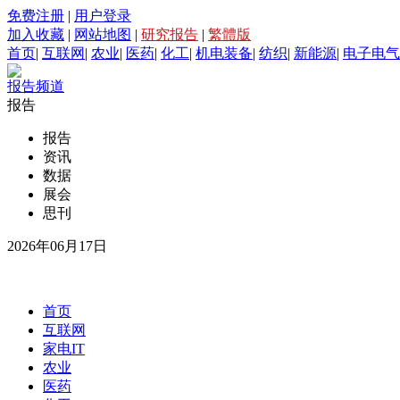
免费注册
|
用户登录
加入收藏
|
网站地图
|
研究报告
|
繁體版
首页
|
互联网
|
农业
|
医药
|
化工
|
机电装备
|
纺织
|
新能源
|
电子电气
报告频道
报告
报告
资讯
数据
展会
思刊
2026年06月17日
首页
互联网
家电IT
农业
医药