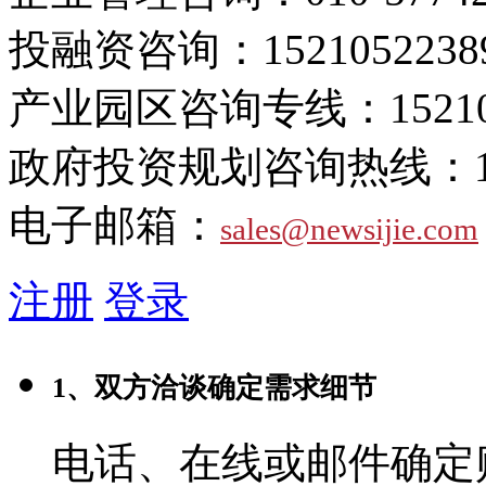
投融资咨询：
1521052238
产业园区咨询专线：
1521
政府投资规划咨询热线：
电子邮箱：
sales@newsijie.com
注册
登录
1、双方洽谈确定需求细节
电话、在线或邮件确定