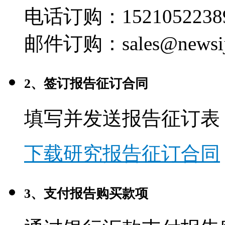
电话订购：1521052238
邮件订购：sales@newsij
2、签订报告征订合同
填写并发送报告征订表
下载研究报告征订合同
3、支付报告购买款项