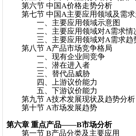
第六节 中国A价格走势分析
第七节 中国A主要应用领域及需求
一、主要应用领域示意图
二、主要应用领域对A需求情
三、主要应用领域对A需求趋
第八节 A产品市场竞争格局
一、现有企业间竞争
二、潜在进入者
三、替代品威胁
四、上游议价能力
五、下游议价能力
第九节 A技术发展现状及趋势分析
第十节 A市场发展趋势
第六章 重点产品——B市场分析
第一节 B产品分类及主要应用