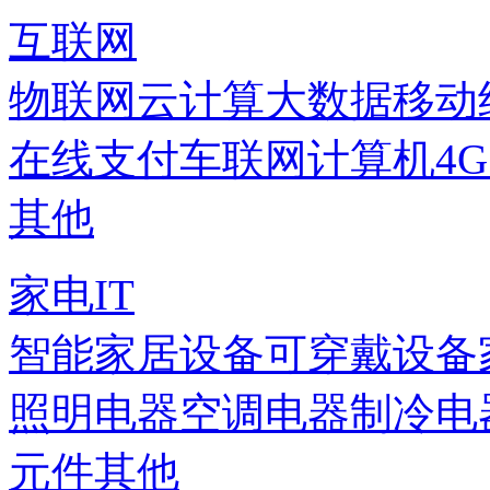
互联网
物联网
云计算
大数据
移动
在线支付
车联网
计算机
4
其他
家电IT
智能家居设备
可穿戴设备
照明电器
空调电器
制冷电
元件
其他