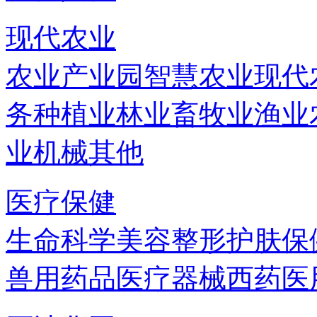
现代农业
农业产业园
智慧农业
现代
务
种植业
林业
畜牧业
渔业
业机械
其他
医疗保健
生命科学
美容
整形
护肤
保
兽用药品
医疗器械
西药
医