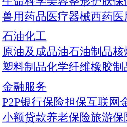
生命科学
美容
整形
护肤
保
兽用药品
医疗器械
西药
医
石油化工
原油及成品油
石油制品
核
塑料制品
化学纤维
橡胶制
金融服务
P2P
银行
保险
担保
互联网
小额贷款
养老保险
旅游保