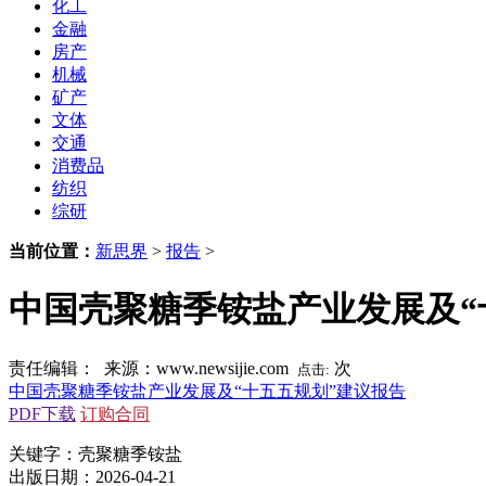
化工
金融
房产
机械
矿产
文体
交通
消费品
纺织
综研
当前位置：
新思界
>
报告
>
中国壳聚糖季铵盐产业发展及“
责任编辑： 来源：www.newsijie.com
次
点击:
中国壳聚糖季铵盐产业发展及“十五五规划”建议报告
PDF下载
订购合同
关键字：壳聚糖季铵盐
出版日期：2026-04-21