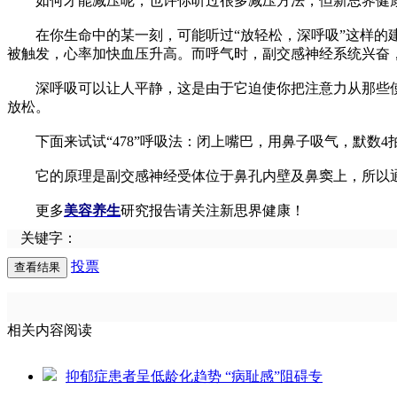
如何才能减压呢，也许你听过很多减压方法，但新思界健康要
在你生命中的某一刻，可能听过“放轻松，深呼吸”这样的建
被触发，心率加快血压升高。而呼气时，副交感神经系统兴奋
深呼吸可以让人平静，这是由于它迫使你把注意力从那些使
放松。
下面来试试“478”呼吸法：闭上嘴巴，用鼻子吸气，默数4
它的原理是副交感神经受体位于鼻孔内壁及鼻窦上，所以通过
更多
美容养生
研究报告请关注新思界健康！
关键字：
投票
相关内容阅读
抑郁症患者呈低龄化趋势 “病耻感”阻碍专