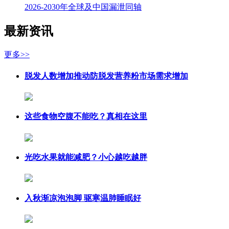
2026-2030年全球及中国漏泄同轴
最新资讯
更多>>
脱发人数增加推动防脱发营养粉市场需求增加
这些食物空腹不能吃？真相在这里
光吃水果就能减肥？小心越吃越胖
入秋渐凉泡泡脚 驱寒温肺睡眠好