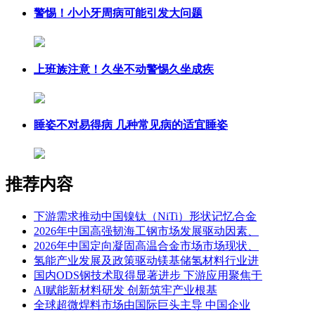
警惕！小小牙周病可能引发大问题
上班族注意！久坐不动警惕久坐成疾
睡姿不对易得病 几种常见病的适宜睡姿
推荐内容
下游需求推动中国镍钛（NiTi）形状记忆合金
2026年中国高强韧海工钢市场发展驱动因素、
2026年中国定向凝固高温合金市场市场现状、
氢能产业发展及政策驱动镁基储氢材料行业进
国内ODS钢技术取得显著进步 下游应用聚焦于
AI赋能新材料研发 创新筑牢产业根基
全球超微焊料市场由国际巨头主导 中国企业