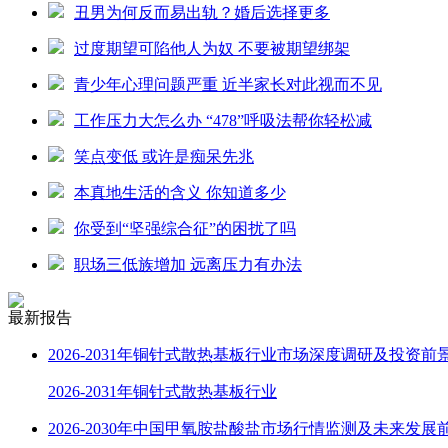
丑男为何反而易出轨？婚后选择更多
过度期望可陷他人为奴 不要被期望绑架
青少年心理问题严重 近半家长对此视而不见
工作压力大怎么办 “478”呼吸法帮你轻松减
笑点变低 或许是痴呆先兆
本真地生活的含义 你知道多少
你受到“坚强综合征”的困扰了吗
职场三低族增加 远离压力有办法
最新报告
2026-2031年铜针式散热基板行业市场深度调研及投资前
2026-2031年铜针式散热基板行业
2026-2030年中国甲氧胺盐酸盐市场行情监测及未来发展