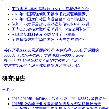
下游需求推动中国镍钛（NiTi）形状记忆合金
2026年中国高强韧海工钢市场发展驱动因素、
2026年中国定向凝固高温合金市场市场现状、
氢能产业发展及政策驱动镁基储氢材料行业进
国内ODS钢技术取得显著进步 下游应用聚焦于
AI赋能新材料研发 创新筑牢产业根基
全球超微焊料市场由国际巨头主导 中国企业
央行开展1000亿元逆回购操作 中标利率
1000亿元逆回购
6000人
美国玩手机死于交通事故达6000人 低头
办公97.5%
经济疲软并不影响文教办公产业
中信国安20亿入股有线电视网络公司 疑
20亿
研究报告
更多>>
2013-2018年中国净化工程企业兼并重组战略决策咨询分
2015年换热器行业投资前景预测及投资策略建议报告
2015年离心机药用萃取设备行业投资前景预测及投资策略