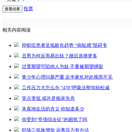
投票
相关内容阅读
抑郁症患者呈低龄化趋势 “病耻感”阻碍专
丑男为何反而易出轨？婚后选择更多
过度期望可陷他人为奴 不要被期望绑架
青少年心理问题严重 近半家长对此视而不见
工作压力大怎么办 “478”呼吸法帮你轻松减
笑点变低 或许是痴呆先兆
本真地生活的含义 你知道多少
你受到“坚强综合征”的困扰了吗
职场三低族增加 远离压力有办法