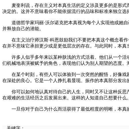
麦奎利说，存在主义对本真生活的定义涉及更多的是形式而
决定的。这并不意味着你不能依据流行的品味和标准来独立选
道德哲学家玛丽·沃尔诺克把本真视为每个人实现他或她自己
并释放自己的潜能。
在主义治疗师汉斯·科恩鼓励我们不要把本真这个概念看作一
在并不意味它承担更少或是更低层次的存在。与此同时，本真
许多人似乎多年来以某种肤浅的方式活着。他们从一个活动
们机械地表演被赋予的角色，表现他们认为别人期望的态度。
在某个时刻，有些人可以体验到一次突然的醒悟，好像戏剧
在深处的良心。它是一个人挣扎着显现、振作的本真部分发出
你可以如何地认真对待自己的人生，同时又不让这种反思产
在艰难的生活经历之后发展出来。这样的人知道自己想要什么
一旦你对于自己为什么而活获得了最低程度的明晰，本真的问
关键字：