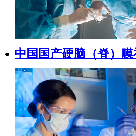
中国国产硬脑（脊）膜