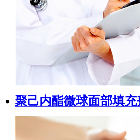
聚己内酯微球面部填充