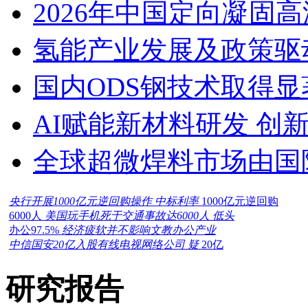
2026年中国定向凝固
氢能产业发展及政策驱
国内ODS钢技术取得显
AI赋能新材料研发 创
全球超微焊料市场由国
央行开展1000亿元逆回购操作 中标利率
1000亿元逆回购
6000人
美国玩手机死于交通事故达6000人 低头
办公97.5%
经济疲软并不影响文教办公产业
中信国安20亿入股有线电视网络公司 疑
20亿
研究报告